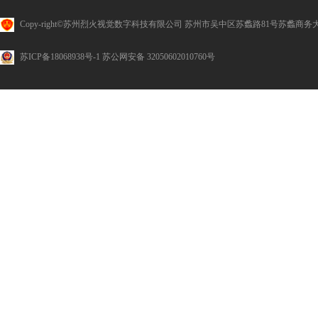
Copy-right©苏州烈火视觉数字科技有限公司 苏州市吴中区苏蠡路81号苏蠡商务大
苏ICP备18068938号-1 苏公网安备 32050602010760号