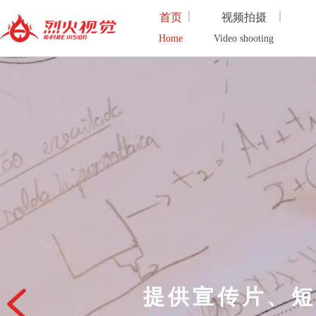
首页
视频拍摄
Home
Video shooting
虚拟现实
数字展示
Virtual Reality
Digital display
经典案例
VR虚拟现实
Classic Case
VR virtual reality
三维建模
关于我们
3D modeling
About Us
全案设计
1